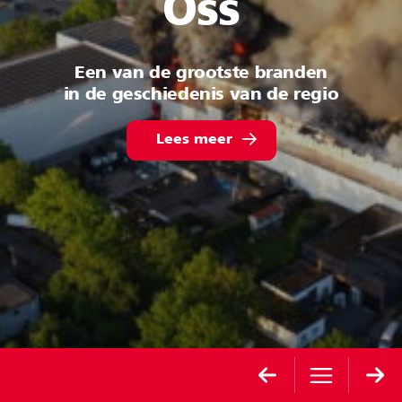
Oss
Een van de grootste branden
in de geschiedenis van de regio
Lees meer
(opent in nieuw tabblad)
Cover
Inhoudsopgave